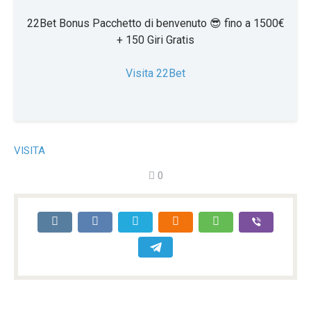
22Bet Bonus
Pacchetto di benvenuto 😎 fino a 1500€
+ 150 Giri Gratis
Visita 22Bet
VISITA
0